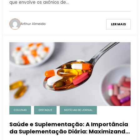
que envolve os axônios de…
Arthur Almeida
LER MAIS
COLUNAS
DESTAQUE
NOTÍCIAS DO JORNAL
Saúde e Suplementação: A Importância
da Suplementação Diária: Maximizando
a Eficiência com o tempo Correto