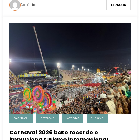
Cauã Lira
LER MAIS
CARNAVAL
DESTAQUE
NOTÍCIAS
TURISMO
Carnaval 2026 bate recorde e
impulsiona turismo internacional