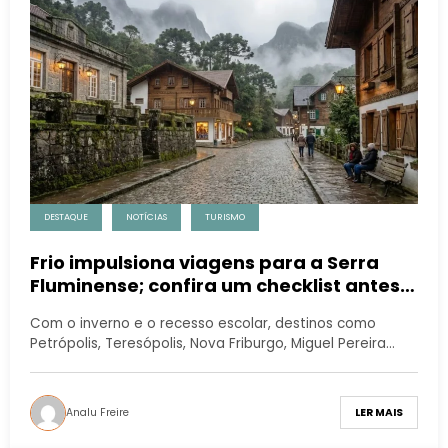
DESTAQUE
NOTÍCIAS
TURISMO
Frio impulsiona viagens para a Serra
Fluminense; confira um checklist antes
de pegar a estrada
Com o inverno e o recesso escolar, destinos como
Petrópolis, Teresópolis, Nova Friburgo, Miguel Pereira…
Analu Freire
LER MAIS