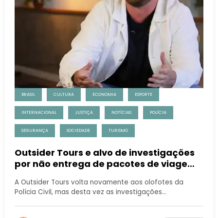
BRASIL
CULTURA
ECONOMIA
ESPORTE
INTERNACIONAL
JUSTIÇA
NOTÍCIAS
POLÍCIA
SEGURANÇA
SOCIEDADE
TURISMO
Outsider Tours e alvo de investigações
por não entrega de pacotes de viagem
internacional
A Outsider Tours volta novamente aos olofotes da
Polícia Civil, mas desta vez as investigações…