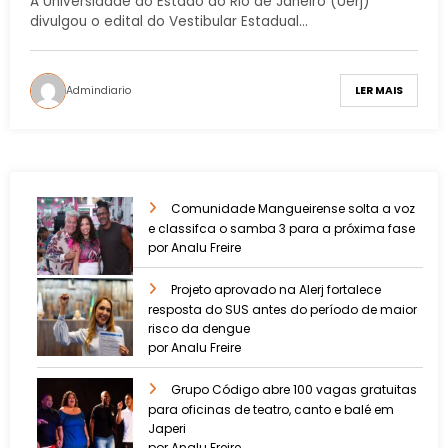
A Universidade do Estado do Rio de Janeiro (Uerj)
divulgou o edital do Vestibular Estadual…
Admindiario
LER MAIS
Comunidade Mangueirense solta a voz
e classifca o samba 3 para a próxima fase
por Analu Freire
Projeto aprovado na Alerj fortalece
resposta do SUS antes do período de maior
risco da dengue
por Analu Freire
Grupo Código abre 100 vagas gratuitas
para oficinas de teatro, canto e balé em
Japeri
por Analu Freire