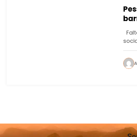
Pes
bar
Rio
Falta
soci
A
So