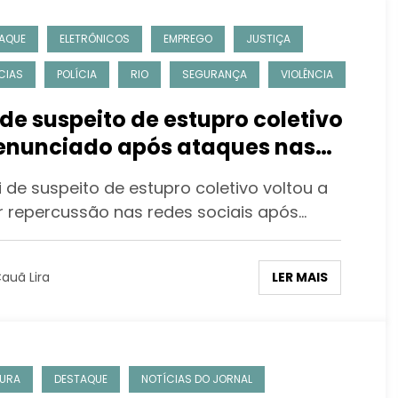
AQUE
ELETRÔNICOS
EMPREGO
JUSTIÇA
CIAS
POLÍCIA
RIO
SEGURANÇA
VIOLÊNCIA
 de suspeito de estupro coletivo
enunciado após ataques nas
es
 de suspeito de estupro coletivo voltou a
r repercussão nas redes sociais após…
LER MAIS
auã Lira
URA
DESTAQUE
NOTÍCIAS DO JORNAL