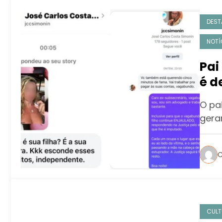
DEST
NOTÍ
Pai
é d
red
O pai
gera
C
CULT