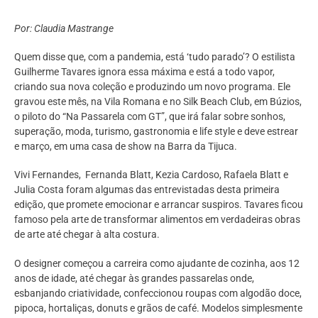
Por: Claudia Mastrange
Quem disse que, com a pandemia, está ‘tudo parado’? O estilista
Guilherme Tavares ignora essa máxima e está a todo vapor,
criando sua nova coleção e produzindo um novo programa. Ele
gravou este mês, na Vila Romana e no Silk Beach Club, em Búzios,
o piloto do “Na Passarela com GT”, que irá falar sobre sonhos,
superação, moda, turismo, gastronomia e life style e deve estrear
e março, em uma casa de show na Barra da Tijuca.
Vivi Fernandes, Fernanda Blatt, Kezia Cardoso, Rafaela Blatt e
Julia Costa foram algumas das entrevistadas desta primeira
edição, que promete emocionar e arrancar suspiros. Tavares ficou
famoso pela arte de transformar alimentos em verdadeiras obras
de arte até chegar à alta costura.
O designer começou a carreira como ajudante de cozinha, aos 12
anos de idade, até chegar às grandes passarelas onde,
esbanjando criatividade, confeccionou roupas com algodão doce,
pipoca, hortaliças, donuts e grãos de café. Modelos simplesmente