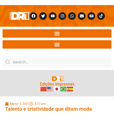
Edições impressas
Março 3, 2021
4:37 pm
Talento e criatividade que ditam moda