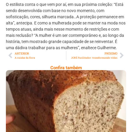
O estilista conta o que vem por aí, em sua próxima coleção: “Está
sendo desenvolvida com base no novo momento, com
sofisticação, cores, silhueta marcada…A proteção permanece em
alta”, antecipa. E como a mulherada pode se manter na moda nos
tempos atuas, ainda mais nesse momento de restrições e com
mais reclusão? “A mulher é um ser contemporâneo e, ao longo da
história, tem mostrado grande capacidade de se reinventar. É
uma dádiva trabalhar para as mulheres”, enaltece Guilherme.
ANTERIOR
PRÓXIMO
A rainha da flora
JCRÉ Facilitador: transformando vidas
Confira também
Comer Bem: Pão Low Carb