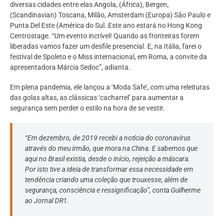
diversas cidades entre elas Angola, (África), Bergen,
(Scandinavian) Toscana, Milão, Amsterdam (Europa) São Paulo e
Punta Del Este (América do Sul. Este ano estará no Hong Kong
Centrostage. “Um evento incrível! Quando as fronteiras forem
liberadas vamos fazer um desfile presencial. E, na Itália, farei o
festival de Spoleto e o Miss internacional, em Roma, a convite da
apresentadora Márcia Sedoc”, adianta.
Em plena pandemia, ele lançou a ‘Moda Safe’, com uma releituras
das golas altas, as clássicas ‘cacharrel’ para aumentar a
segurança sem perder o estilo na hora de se vestir.
“Em dezembro, de 2019 recebi a notícia do coronavírus
através do meu irmão, que mora na China. E sabemos que
aqui no Brasil existia, desde o início, rejeição a máscara.
Por isto tive a ideia de transformar essa necessidade em
tendência criando uma coleção que trouxesse, além de
segurança, consciência e ressignificação”, conta Guilherme
ao Jornal DR1.