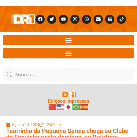
Edições impressas
Agosto 14, 2024
12:00 pm
Teatrinho da Pequena Sereia chega ao Clube
do Foguinho neste domingo, no Botafogo