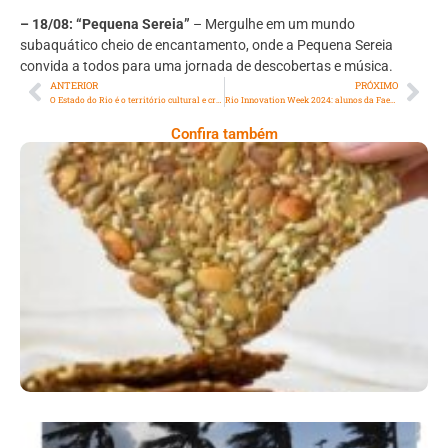
– 18/08: “Pequena Sereia”
– Mergulhe em um mundo
subaquático cheio de encantamento, onde a Pequena Sereia
convida a todos para uma jornada de descobertas e música.
ANTERIOR
PRÓXIMO
O Estado do Rio é o território cultural e criativo do Brasil
Rio Innovation Week 2024: alunos da Faetec exibem projetos com foco em tecnologia e meio-ambiente
Confira também
Comer Bem: Cracker De Sementes