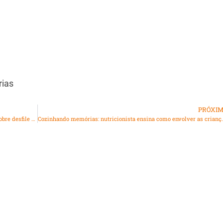
rias
PRÓXI
PUC-Rio apresenta exposição em galeria de Nova York sobre desfile da Acadêmicos do Grande Rio
Cozinhando memórias: nutricionista ensina como e