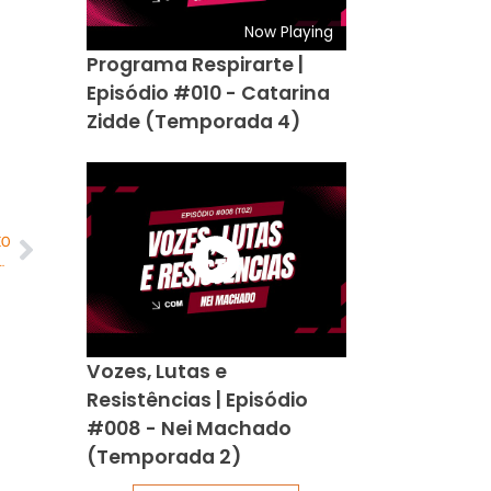
Now Playing
Programa Respirarte |
Episódio #010 - Catarina
Zidde (Temporada 4)
MO
nvolver as crianças na cozinha durante as férias escolares
Vozes, Lutas e
Resistências | Episódio
#008 - Nei Machado
(Temporada 2)