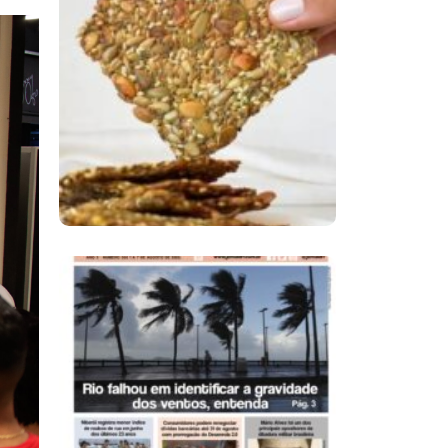
Comer Bem: Cracker
De Sementes
Ano X – Número 366
01 A 07 De Agosto De
2026