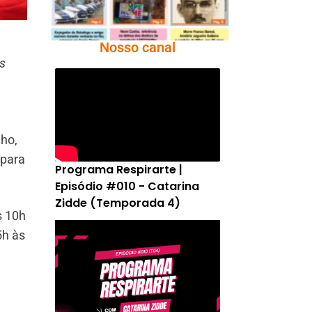
Nosso canal
s
lho,
 para
Programa Respirarte |
Episódio #010 - Catarina
Zidde (Temporada 4)
s 10h
5h às