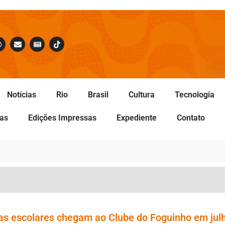
Notícias
Rio
Brasil
Cultura
Tecnologia
tas
Edições Impressas
Expediente
Contato
rias escolares chegam ao Clube do Foguinho em jul