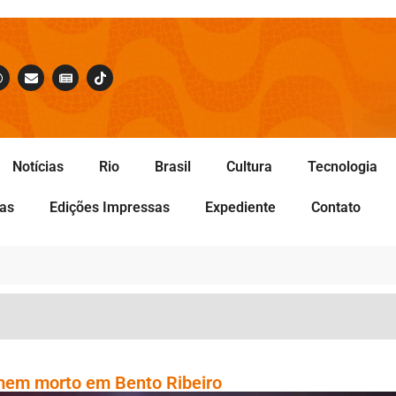
Notícias
Rio
Brasil
Cultura
Tecnologia
tas
Edições Impressas
Expediente
Contato
omem morto em Bento Ribeiro