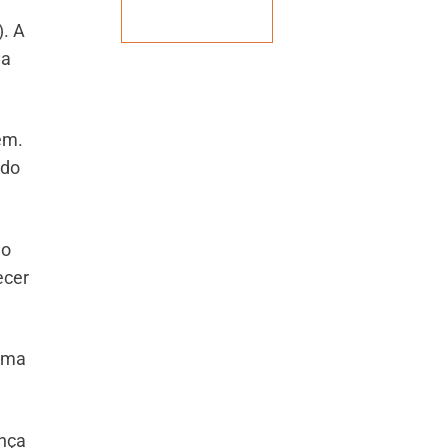
Veja mais
. A
na
em.
ido
ão
ecer
tima
ança