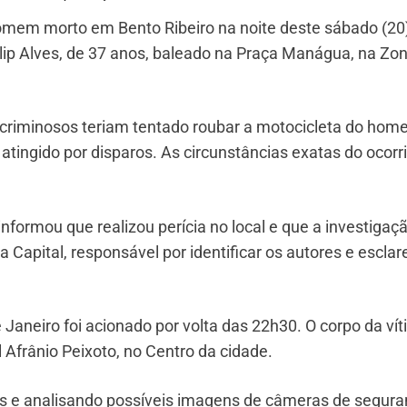
omem morto em Bento Ribeiro na noite deste sábado (20)
hilip Alves, de 37 anos, baleado na Praça Manágua, na Zo
 criminosos teriam tentado roubar a motocicleta do hom
 atingido por disparos. As circunstâncias exatas do ocorr
 informou que realizou perícia no local e que a investigaç
 Capital, responsável por identificar os autores e esclar
Janeiro foi acionado por volta das 22h30. O corpo da ví
 Afrânio Peixoto, no Centro da cidade.
os e analisando possíveis imagens de câmeras de segur