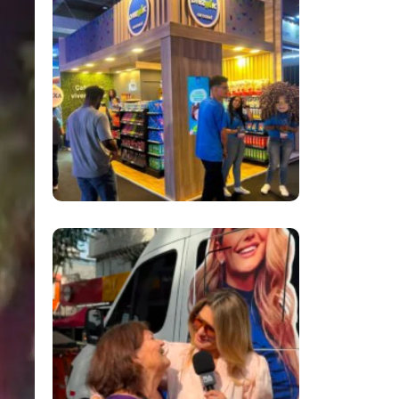
Inovação No Brasil
Com A Participação
Do Prezunic No Rio
Innovation Week
2026
​Segurança Pública
Lidera Queixas De
Moradores Do Rio Em
Escuta Promovida
Por Antônia
Fontenelle