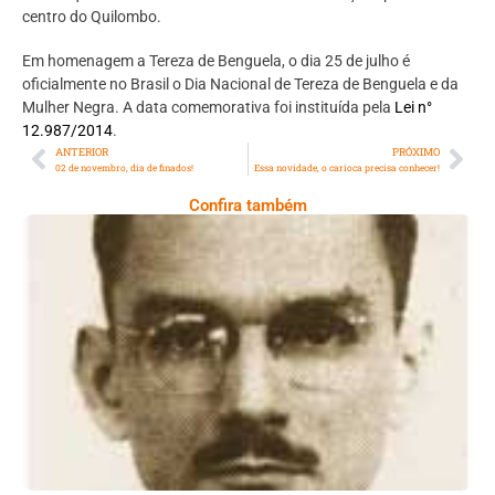
centro do Quilombo.
Em homenagem a Tereza de Benguela, o dia 25 de julho é
oficialmente no Brasil o Dia Nacional de Tereza de Benguela e da
Mulher Negra. A data comemorativa foi instituída pela
Lei n°
12.987/2014
.
ANTERIOR
PRÓXIMO
02 de novembro, dia de finados!
Essa novidade, o carioca precisa conhecer!
Confira também
Mário Alves, Um Dos Principais Opositores
Da Ditadura Militar Brasileira