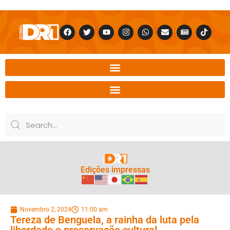
Edições impressas
Novembro 2, 2024
11:00 am
Tereza de Benguela, a rainha da luta pela
liberdade e preservação cultural