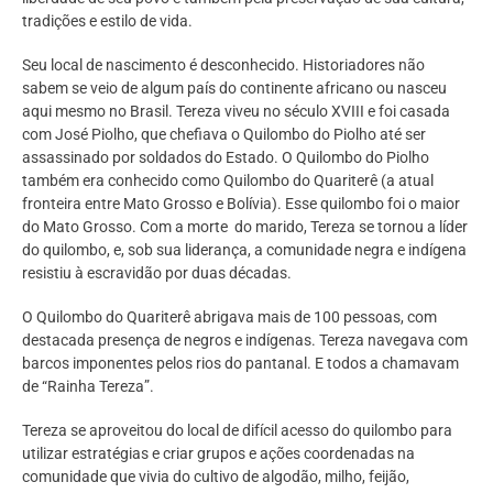
tradições e estilo de vida.
Seu local de nascimento é desconhecido. Historiadores não
sabem se veio de algum país do continente africano ou nasceu
aqui mesmo no Brasil. Tereza viveu no século XVIII e foi casada
com José Piolho, que chefiava o Quilombo do Piolho até ser
assassinado por soldados do Estado. O Quilombo do Piolho
também era conhecido como Quilombo do Quariterê (a atual
fronteira entre Mato Grosso e Bolívia). Esse quilombo foi o maior
do Mato Grosso. Com a morte do marido, Tereza se tornou a líder
do quilombo, e, sob sua liderança, a comunidade negra e indígena
resistiu à escravidão por duas décadas.
O Quilombo do Quariterê abrigava mais de 100 pessoas, com
destacada presença de negros e indígenas. Tereza navegava com
barcos imponentes pelos rios do pantanal. E todos a chamavam
de “Rainha Tereza”.
Tereza se aproveitou do local de difícil acesso do quilombo para
utilizar estratégias e criar grupos e ações coordenadas na
comunidade que vivia do cultivo de algodão, milho, feijão,