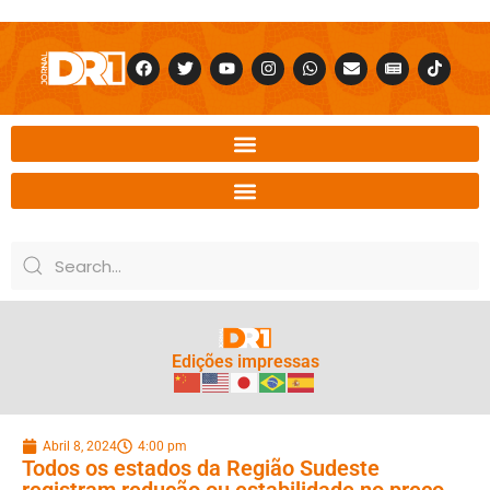
Edições impressas
Abril 8, 2024
4:00 pm
Todos os estados da Região Sudeste
registram redução ou estabilidade no preço