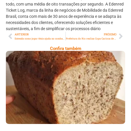
todo, com uma média de oito transações por segundo. A Edenred
Ticket Log, marca da linha de negócios de Mobilidade da Edenred
Brasil, conta com mais de 30 anos de experiência e se adapta às
necessidades dos clientes, oferecendo soluções eficientes e
sustentáveis, a fim de simplificar os processos diário
ANTERIOR
PRÓXIMO
Entenda como jogar tênis ajuda no combate à ansiedade
Prefeitura do Rio realiza Copa Carioca de Esports na Arena Gamer do Engenhão
Confira também
Comer Bem: Pão Low Carb