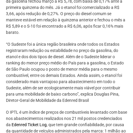
da gasolina fechou março a R$ 5,78, com baixa de 0,17% ante a
primeira quinzena do mês. Já o etanol foi comercializado a R$
3,66, após redução de 0,27%. O preço do diesel comum se
manteve estável em relação à quinzena anterior e fechou o mês a
R$ 5,89 e o S-10 foi encontrado a R$ 6,06, após ficar 0,16% mais
barato.
“O Sudeste foi a única região brasileira onde todos os Estados
registraram redução ou estabilidade no preço da gasolina, do
etanol e dos dois tipos de diesel. Além de o Sudeste liderar o
ranking do menor preço médio do País para a gasolina, o Estado
de São Paulo ocupou o posto de menor média para o mesmo
combustível, entre os demais Estados. Ainda assim, o etanol foi
considerado mais vantajoso para abastecimento em todo o
Sudeste, além de ser ecologicamente mais viável por contribuir
para uma mobilidade de baixo carbono”, explica Douglas Pina,
Diretor-Geral de Mobilidade da Edenred Brasil
O IPTL é um índice de preços de combustíveis levantado com base
nos abastecimentos realizados nos 21 mil postos credenciados
da
Edenred Ticket Log
, que tem grande confiabilidade, por causa
da quantidade de veículos administrados pela marca: 1 milhão ao