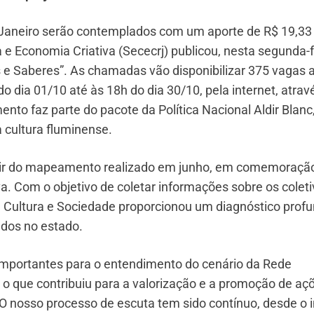
 Janeiro serão contemplados com um aporte de R$ 19,33
 e Economia Criativa (Sececrj) publicou, nesta segunda-f
es e Saberes”. As chamadas vão disponibilizar 375 vagas 
do dia 01/10 até às 18h do dia 30/10, pela internet, atrav
nto faz parte do pacote da Política Nacional Aldir Blanc
a cultura fluminense.
partir do mapeamento realizado em junho, em comemoraçã
va. Com o objetivo de coletar informações sobre os colet
 de Cultura e Sociedade proporcionou um diagnóstico prof
ados no estado.
mportantes para o entendimento do cenário da Rede
 o que contribuiu para a valorização e a promoção de aç
 nosso processo de escuta tem sido contínuo, desde o i