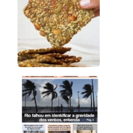
Comer Bem: Cracker
De Sementes
Ano X – Número 366
01 A 07 De Agosto De
2026