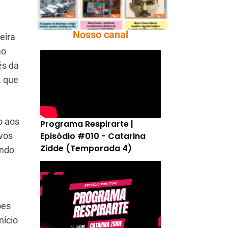
Nosso canal
eira
ao
és da
, que
o aos
Programa Respirarte |
Episódio #010 - Catarina
ivos
Zidde (Temporada 4)
undo
ões
nício