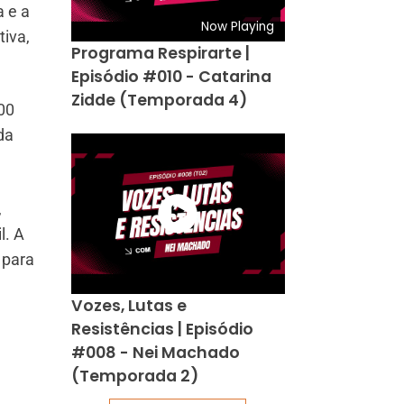
a e a
Now Playing
tiva,
Programa Respirarte |
Episódio #010 - Catarina
Zidde (Temporada 4)
800
da
,
l. A
 para
Vozes, Lutas e
Resistências | Episódio
#008 - Nei Machado
(Temporada 2)