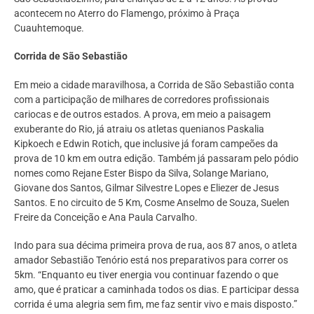
acontecem no Aterro do Flamengo, próximo à Praça
Cuauhtemoque.
Corrida de São Sebastião
Em meio a cidade maravilhosa, a Corrida de São Sebastião conta
com a participação de milhares de corredores profissionais
cariocas e de outros estados. A prova, em meio a paisagem
exuberante do Rio, já atraiu os atletas quenianos Paskalia
Kipkoech e Edwin Rotich, que inclusive já foram campeões da
prova de 10 km em outra edição. Também já passaram pelo pódio
nomes como Rejane Ester Bispo da Silva, Solange Mariano,
Giovane dos Santos, Gilmar Silvestre Lopes e Eliezer de Jesus
Santos. E no circuito de 5 Km, Cosme Anselmo de Souza, Suelen
Freire da Conceição e Ana Paula Carvalho.
Indo para sua décima primeira prova de rua, aos 87 anos, o atleta
amador Sebastião Tenório está nos preparativos para correr os
5km. “Enquanto eu tiver energia vou continuar fazendo o que
amo, que é praticar a caminhada todos os dias. E participar dessa
corrida é uma alegria sem fim, me faz sentir vivo e mais disposto.”