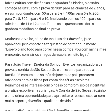
faixas etárias com distâncias adequadas às idades, o desafio
começa às 8h15 com a prova de 30m para as crianças de 2 anos,
e assim por diante, com 50m para 3 e 4, 100m para 5 e 6, 200m
para 7 e 8, 300m para 9 e 10, finalizando com os 400m para os
atletinhas de 11 e 12 anos. Todos os pequenos corredores
ganham medalhas ao final da prova.
Matheus Carvalho, aluno do Instituto de Educação, já se
apaixonou pelo esporte e faz questão de correr anualmente.
“Espero o ano todo para correr nessa corrida, vou com minha mãe
e encontro com vários amigos da escola, é muito legal.”
Para João Traven, Diretor da Spiridon Eventos, organizadora da
prova, a corrida de São Sebastião é um evento para toda a
família. “É comum que no mês de janeiro os pais procurem
atividades para os filhos por conta das férias escolares.
Reunimos esse interesse com o nosso compromisso de incentivar
a prática esportiva nas crianças. A Corrida de São Sebastiãozinho
é uma ótima oportunidade para aproveitar o recesso escolar com
muito esporte, diversão e qualidade de vida.”
A cada edição, a corrida de São Sebastião se torna mais