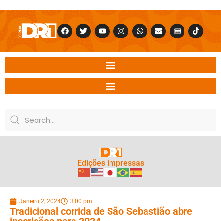
Edições impressas
Janeiro 2, 2024
3:00 pm
Tradicional corrida de São Sebastião abre
inscrições para 2024