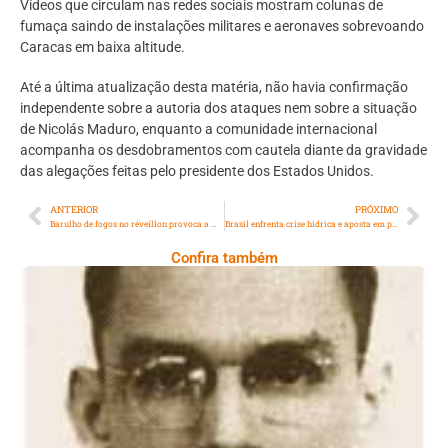
Vídeos que circulam nas redes sociais mostram colunas de
fumaça saindo de instalações militares e aeronaves sobrevoando
Caracas em baixa altitude.
Até a última atualização desta matéria, não havia confirmação
independente sobre a autoria dos ataques nem sobre a situação
de Nicolás Maduro, enquanto a comunidade internacional
acompanha os desdobramentos com cautela diante da gravidade
das alegações feitas pelo presidente dos Estados Unidos.
ANTERIOR
PRÓXIMO
Barulho de fogos no réveillon provoca a morte de cão em Vargem Grande
Brasil enfrenta crise hídrica e aposta em projetos para reduzir consumo de água em 25% até 2033
Confira também
Mário Alves, Um Dos Principais Opositores
Da Ditadura Militar Brasileira