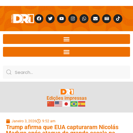
Edições impressas
Janeiro 3, 2026
9:52 am
Trump afirma que EUA capturaram Nicolás
Maduro após ataque de grande escala na