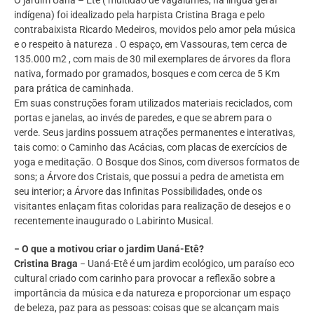
indígena) foi idealizado pela harpista Cristina Braga e pelo
contrabaixista Ricardo Medeiros, movidos pelo amor pela música
e o respeito à natureza . O espaço, em Vassouras, tem cerca de
135.000 m2 , com mais de 30 mil exemplares de árvores da flora
nativa, formado por gramados, bosques e com cerca de 5 Km
para prática de caminhada.
Em suas construções foram utilizados materiais reciclados, com
portas e janelas, ao invés de paredes, e que se abrem para o
verde. Seus jardins possuem atrações permanentes e interativas,
tais como: o Caminho das Acácias, com placas de exercícios de
yoga e meditação. O Bosque dos Sinos, com diversos formatos de
sons; a Árvore dos Cristais, que possui a pedra de ametista em
seu interior; a Árvore das Infinitas Possibilidades, onde os
visitantes enlaçam fitas coloridas para realização de desejos e o
recentemente inaugurado o Labirinto Musical.
− O que a motivou criar o jardim Uaná-Etê?
Cristina Braga
− Uaná-Etê é um jardim ecológico, um paraíso eco
cultural criado com carinho para provocar a reflexão sobre a
importância da música e da natureza e proporcionar um espaço
de beleza, paz para as pessoas: coisas que se alcançam mais