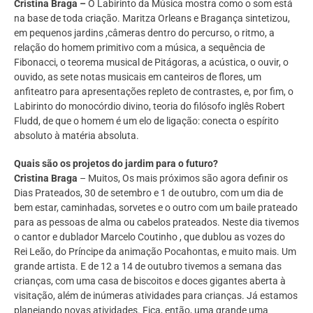
Cristina Braga –
O Labirinto da Música mostra como o som está
na base de toda criação. Maritza Orleans e Bragança sintetizou,
em pequenos jardins ,câmeras dentro do percurso, o ritmo, a
relação do homem primitivo com a música, a sequência de
Fibonacci, o teorema musical de Pitágoras, a acústica, o ouvir, o
ouvido, as sete notas musicais em canteiros de flores, um
anfiteatro para apresentações repleto de contrastes, e, por fim, o
Labirinto do monocórdio divino, teoria do filósofo inglês Robert
Fludd, de que o homem é um elo de ligação: conecta o espírito
absoluto à matéria absoluta.
Quais são os projetos do jardim para o futuro?
Cristina Braga
– Muitos, Os mais próximos são agora definir os
Dias Prateados, 30 de setembro e 1 de outubro, com um dia de
bem estar, caminhadas, sorvetes e o outro com um baile prateado
para as pessoas de alma ou cabelos prateados. Neste dia tivemos
o cantor e dublador Marcelo Coutinho , que dublou as vozes do
Rei Leão, do Príncipe da animação Pocahontas, e muito mais. Um
grande artista. E de 12 a 14 de outubro tivemos a semana das
crianças, com uma casa de biscoitos e doces gigantes aberta à
visitação, além de inúmeras atividades para crianças. Já estamos
planejando novas atividades. Fica, então, uma grande uma