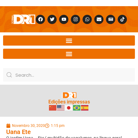
Edições impressas
Novembro 30, 2020
1:15 pm
Uana Ete
O jardim Uana – Ete ( multidão de vagalumes, na língua geral