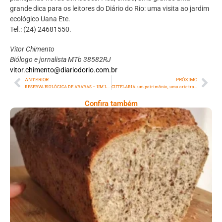
grande dica para os leitores do Diário do Rio: uma visita ao jardim
ecológico Uana Ete.
Tel.: (24) 24681550.
Vitor Chimento
Biólogo e
jornalista MTb 38582RJ
vitor.chimento@diariodorio.com.br
ANTERIOR
PRÓXIMO
RESERVA BIOLÓGICA DE ARARAS – UM LUGAR MÁGICO E PERFEITO PARA CONEXÅO E INTERAÇÃO COM A NATUREZA
CUTELARIA: um patrimônio, uma arte transmitida de geração a geração
Confira também
Comer Bem: Pão Low Carb