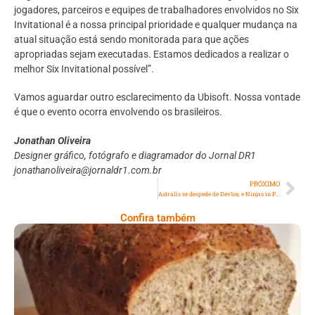
jogadores, parceiros e equipes de trabalhadores envolvidos no Six
Invitational é a nossa principal prioridade e qualquer mudança na
atual situação está sendo monitorada para que ações
apropriadas sejam executadas. Estamos dedicados a realizar o
melhor Six Invitational possível”.
Vamos aguardar outro esclarecimento da Ubisoft. Nossa vontade
é que o evento ocorra envolvendo os brasileiros.
Jonathan Oliveira
Designer gráfico, fotógrafo e diagramador do Jornal DR1
jonathanoliveira@jornaldr1.com.br
PRÓXIMO
Astralis se despede de Dev1ce, e Ninjas in Pyjamas é a nova equipe do jogador
Confira também
Comer Bem: Pão Low Carb