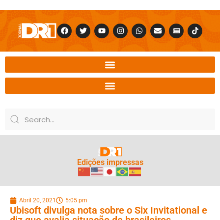
Edições impressas
Abril 20, 2021
5:05 pm
Ubisoft divulga nota sobre o Six Invitational e
diz que avalia situação de brasileiros