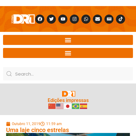
Edições impressas
Outubro 11, 2019
11:59 am
Uma laje cinco estrelas