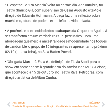
• O espetáculo ‘Era Medeia’ volta ao cartaz, dia 9 de outubro, no
Teatro Glaucio Gill, com supervisão de Cesar Augusto e texto e
direção de Eduardo Hoffmann. A peça faz uma reflexão sobre
machismo, abuso de poder e exposição da vida privada.
• A potência e a intensidade dos atabaques da Orquestra Aguidavi
se transforma em um verdadeiro ritual percussivo. Com uma
abordagem que mescla ancestralidade e modernidade nos toques
de candomblé, o grupo de 16 integrantes se apresenta no próximo
02/10 (quarta-feira), na Sala Baden Powell.
• ‘Obrigada Marrom’. Essa é a definição de Flavia Saolli para o
show em homenagem à grande diva do samba e da MPB, Alcione,
que acontece dia 15 de outubro, no Teatro Rival Petrobras, com
direção artística de Milton Cunha.
ANTERIOR
PRÓXIMO
Flavia Saolli apresenta show com direção artística de Milton Cunha no palco do Rival
Claudia Monteiro no show ‘Caminhos Cruzados’