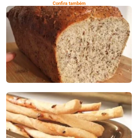
Confira também
Comer Bem: Pão Low Carb
Comer Bem: Palitinhos De Cebola E Salsa