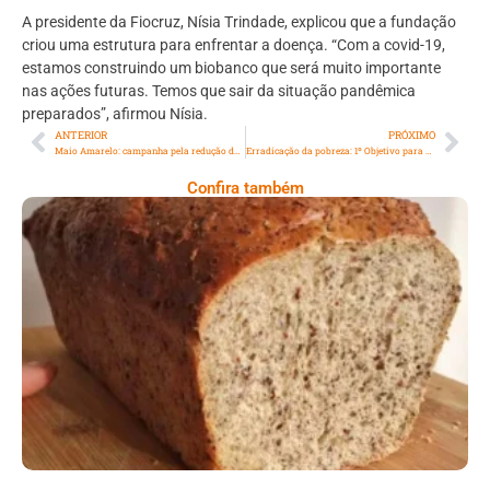
A presidente da Fiocruz, Nísia Trindade, explicou que a fundação
criou uma estrutura para enfrentar a doença. “Com a covid-19,
estamos construindo um biobanco que será muito importante
nas ações futuras. Temos que sair da situação pandêmica
preparados”, afirmou Nísia.
ANTERIOR
PRÓXIMO
Maio Amarelo: campanha pela redução de mortes no trânsito ilumina locais do Rio
Erradicação da pobreza: 1º Objetivo para o Desenvolvimento Sustentável da ONU
Confira também
Comer Bem: Pão Low Carb