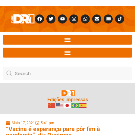
Edições impressas
Maio 17, 2021
5:41 pm
“Vacina é esperança para pôr fim à
pandemia”, diz Queiroga