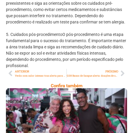
preexistentes e siga as orientações sobre os cuidados pré-
procedimento, como evitar certos medicamentos e substâncias
que possam interferir no tratamento. Dependendo do
procedimento é realizado um teste para confirmar se tem alergia.
5. Cuidados pós-procedimentoO pós-procedimento é uma etapa
fundamental para o sucesso do tratamento. É importante manter
a área tratada limpa e siga as recomendações de cuidado diário.
Não se expor ao sol e evitar atividades físicas intensas,
dependendo do procedimento, por um período especificado pelo
profissional.
ANTERIOR
PRÓXIMO
Verão com calor intenso traz alerta para a saúde do coração
GSH Banco de Sangue alerta: doações de sangue em queda
Confira também
Comunidade Mangueirense Solta A Voz E
Classifca O Samba 3 Para A Próxima Fase