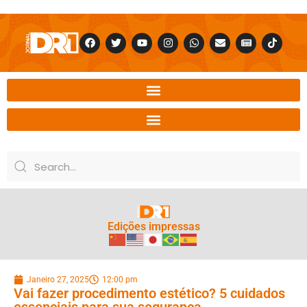
Edições impressas
Janeiro 27, 2025
12:00 pm
Vai fazer procedimento estético? 5 cuidados
essenciais para sua segurança