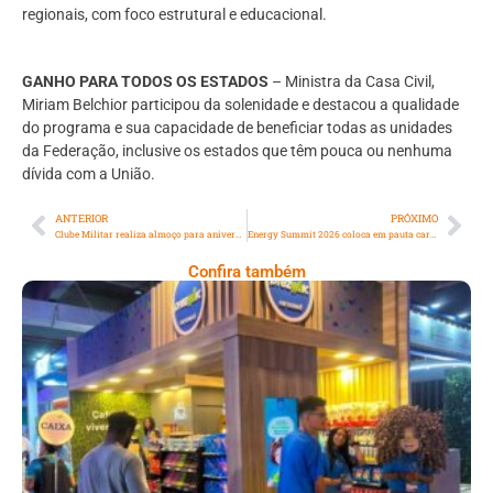
regionais, com foco estrutural e educacional.
GANHO PARA TODOS OS ESTADOS
– Ministra da Casa Civil,
Miriam Belchior participou da solenidade e destacou a qualidade
do programa e sua capacidade de beneficiar todas as unidades
da Federação, inclusive os estados que têm pouca ou nenhuma
dívida com a União.
ANTERIOR
PRÓXIMO
Clube Militar realiza almoço para aniversariantes do mês e promove palestra sobre oratória
Energy Summit 2026 coloca em pauta carreiras, liderança e o futuro do trabalho na transição energética
Confira também
Cencosud Promove Inovação No Brasil
Com A Participação Do Prezunic No Rio
Innovation Week 2026