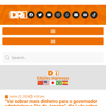
Edições impressas
Junho 22, 2026
4:00 pm
“Vai sobrar mais dinheiro para o governador
administrar o Rio de Janeiro”, diz Lula sobre