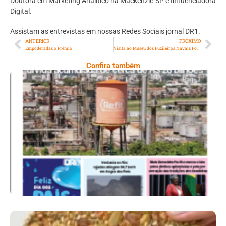
Doutora em Marketing Analítico na Mackenzie-SP e Influenciadora
Digital.
Assistam as entrevistas em nossas Redes Sociais jornal DR1.
ANTERIOR
PRÓXIMO
Empoderadas o Prêmio
Visita ao Museu dos Fuzileiros Navais Fortaleza São José
Confira também
Ano X – Número 367 08 A 14 De Agosto De
2026