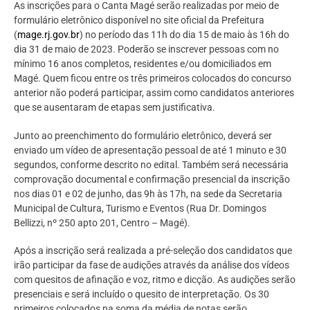
As inscrições para o Canta Magé serão realizadas por meio de
formulário eletrônico disponível no site oficial da Prefeitura
(
mage.rj.gov.br
) no período das 11h do dia 15 de maio às 16h do
dia 31 de maio de 2023. Poderão se inscrever pessoas com no
mínimo 16 anos completos, residentes e/ou domiciliados em
Magé. Quem ficou entre os três primeiros colocados do concurso
anterior não poderá participar, assim como candidatos anteriores
que se ausentaram de etapas sem justificativa.
Junto ao preenchimento do formulário eletrônico, deverá ser
enviado um vídeo de apresentação pessoal de até 1 minuto e 30
segundos, conforme descrito no edital. Também será necessária
comprovação documental e confirmação presencial da inscrição
nos dias 01 e 02 de junho, das 9h às 17h, na sede da Secretaria
Municipal de Cultura, Turismo e Eventos (Rua Dr. Domingos
Bellizzi, nº 250 apto 201, Centro – Magé).
Após a inscrição será realizada a pré-seleção dos candidatos que
irão participar da fase de audições através da análise dos vídeos
com quesitos de afinação e voz, ritmo e dicção. As audições serão
presenciais e será incluído o quesito de interpretação. Os 30
primeiros colocados na soma da média de notas serão