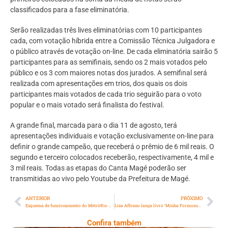
classificados para a fase eliminatória.
Serão realizadas três lives eliminatórias com 10 participantes
cada, com votação híbrida entre a Comissão Técnica Julgadora e
o público através de votação on-line. De cada eliminatória sairão 5
participantes para as semifinais, sendo os 2 mais votados pelo
público e os 3 com maiores notas dos jurados. A semifinal será
realizada com apresentações em trios, dos quais os dois
participantes mais votados de cada trio seguirão para o voto
popular e o mais votado será finalista do festival.
A grande final, marcada para o dia 11 de agosto, terá
apresentações individuais e votação exclusivamente on-line para
definir o grande campeão, que receberá o prêmio de 6 mil reais. O
segundo e terceiro colocados receberão, respectivamente, 4 mil e
3 mil reais. Todas as etapas do Canta Magé poderão ser
transmitidas ao vivo pelo Youtube da Prefeitura de Magé.
ANTERIOR
PRÓXIMO
Esquema de funcionamento do MetrôRio para o feriado de Sexta-feira Santa (07/04) e final do Campeonato Carioca no Maracanã no domingo (09/04)
Liza Affonso lança livro ‘Minha Formosura Não é Vã’
Confira também