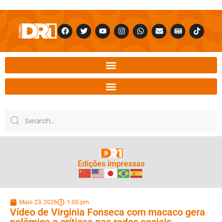
Edições impressas
Maio 23, 2026
1:00 pm
Vídeo de Virginia Fonseca com macaco gera
polêmica e críticas nas redes sociais