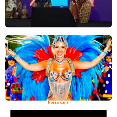
Dani Sant’Anna É Confirmada Como Rainha
De Bateria Da Independentes De Olaria
Para O Carnaval 2027
Nosso canal