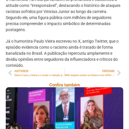
atitude como “irresponsável”, destacando o histórico de ataques
racistas sofridos por Vinicius Junior ao longo da carreira.
Segundo ele, uma figura pública com milhões de seguidores
precisa compreender o impacto simbólico de determinadas
postagens.
Já o humorista Paulo Vieira escreveu no X, antigo Twitter, que o
episódio evidencia como o racismo ainda é tratado de forma
banalizada no Brasil. A publicação repercutiu amplamente e
dividiu opiniões entre seguidores da influenciadora e críticos do
conteúdo.
ANTERIOR
PRÓXIMO
Entre o luxo, a fama e o crime: a relação perigosa de celebridades com facções criminosas
MEC amplia acesso ao Enem e cria SiSU+ em meio à queda histórica nas matrículas escolares
Confira também
Longevidade, Inclusão E Futuro Marcam
Rio Innovation Week