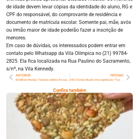
de idade devem levar cópias da identidade do aluno, RG e
CPF do responsável, do comprovante de residência e
documento de matrícula escolar. Somente pai, mãe, avós
ou irmão maior de idade poderão fazer a inscrição de
menores.
Em caso de dúvidas, os interessados podem entrar em
contato pelo Whatsapp da Vila Olímpica no (21) 99784-
2825. Ela fica localizada na Rua Paulino do Sacramento,
s/nº, na Vila Kennedy.
ANTERIOR
PRÓXIMO
ECOBÉ de Walmir Teixeira celebra 60 anos de carreira na Art A3 Gallery
ONG Favela Mundo leva espetáculo “Toy Story” e distribuição de livros às crianças da Rocinha na quarta (18)
Confira também
Comer Bem: Cracker De Sementes