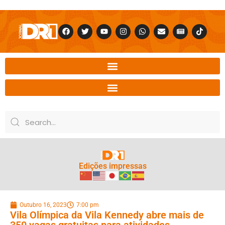
Edições impressas
Outubro 16, 2023
7:00 pm
Vila Olímpica da Vila Kennedy abre mais de
350 vagas gratuitas para atividades