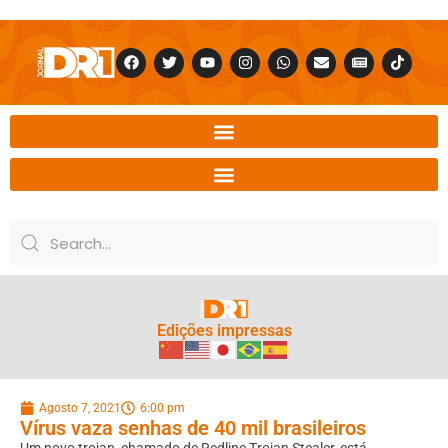
Edições impressas
Agosto 7, 2021
6:00 pm
Vírus vaza senhas de 40 mil brasileiros
Um novo trojan, chamado de Redline Trojan Stealer, está