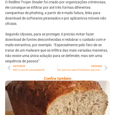
O Redline Trojan Stealer foi criado por organizações criminosas,
ele consegue se infiltrar por até três formas diferentes:
campanhas de phishing, a partir de e-mails falsos, links para
download de softwares pirateados e por aplicativos móveis não
oficiais.
Segundo Ulysses, para se proteger, é preciso evitar fazer
download de fontes desconhecidas e redobrar o cuidado com e-
mails estranhos, por exemplo. “Especialmente pelo fato de se
tratar de um malware que se infiltra das mais variadas maneiras,
não existe uma única solução para se defender, mas sim uma
sequência de passos”.
ANTERIOR
PRÓXIMO
SePz: O cara da comunidade R6
Por que 8 em cada 10 brasileiros que se mudam para os EUA escolhem a Florida?
Confira também
Comer Bem: Pão Low Carb