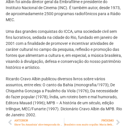
Albin foi ainda diretor geral da Embrafilme e presidente do
Instituto Nacional de Cinema (INC). É também autor, desde 1973,
de aproximadamente 2500 programas radiofônicos para a Rádio
MEC.
Uma das grandes conquistas do ICCA, uma sociedade civil sem
fins lucrativos, sediada na cidade do Rio, fundado em janeiro de
2001 com a finalidade de promover e incentivar atividades de
caráter cultural no campo da pesquisa, reflexão e promoção das
fontes que alimentam a cultura e, em especial, a música brasileira,
visando à divulgação, defesa e conservação do nosso patrimônio
histórico e artístico.
Ricardo Cravo Albin publicou diversos livros sobre vários
assuntos, entre eles: O canto da Bahia (monografia/1973); De
Chiquinha Gonzaga a Paulinho da Viola (1976); Da necessidade
do fazer popular (1978); Índia, um roteiro bem e mal humorado,
Editora Mauad (1996); MPB – A história de um século, edição
trilíngue, MEC/Funarte (1997). Dicionário Cravo Albin da MPB. Rio
de Janeiro: 2002.
ANTERIOR
PRÓXIMO
Show ‘Da Amazônia’ abre temporada do DR1 Musical
Brasileiro com muito orgulho: Maria Bethânia, a abelha rainha da MPB