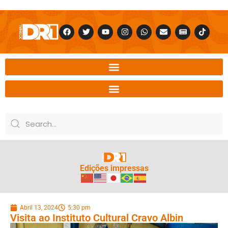
Edições impressas
Abril 13, 2024
5:30 pm
Visita ao Instituto Cultural Cravo Albin