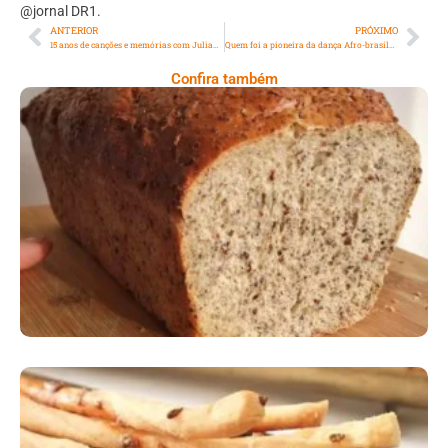
@jornal DR1.
ANTERIOR
PRÓXIMO
15 anos de canções e memórias com Juliana Maia
Quem foi a pioneira da dança Afro-brasileira?
Confira também
Comer Bem: Pão Low Carb