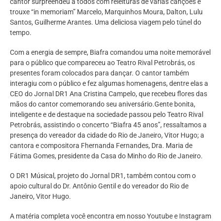
cantor surpreendeu a todos com releituras de várias canções e
trouxe “in memoriam” Marcelo, Marquinhos Moura, Dalton, Lulu
Santos, Guilherme Arantes. Uma deliciosa viagem pelo túnel do
tempo.
Com a energia de sempre, Biafra comandou uma noite memorável
para o público que compareceu ao Teatro Rival Petrobrás, os
presentes foram colocados para dançar. O cantor também
interagiu com o público e fez algumas homenagens, dentre elas a
CEO do Jornal DR1 Ana Cristina Campelo, que recebeu flores das
mãos do cantor comemorando seu aniversário.Gente bonita,
inteligente e de destaque na sociedade passou pelo Teatro Rival
Petrobrás, assistindo o concerto “Biafra 45 anos”, ressaltamos a
presença do vereador da cidade do Rio de Janeiro, Vitor Hugo; a
cantora e compositora Fhernanda Fernandes, Dra. Maria de
Fátima Gomes, presidente da Casa do Minho do Rio de Janeiro.
O DR1 Músical, projeto do Jornal DR1, também contou com o
apoio cultural do Dr. Antônio Gentil e do vereador do Rio de
Janeiro, Vitor Hugo.
A matéria completa você encontra em nosso Youtube e Instagram