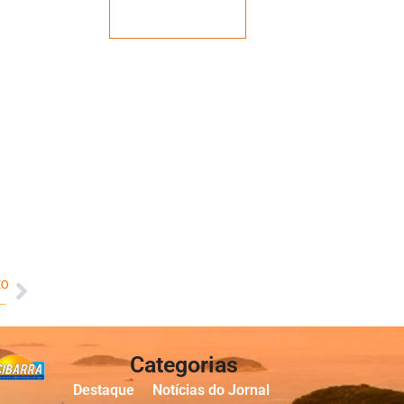
Veja mais
MO
ros estará em Bento Ribeiro nesta quinta-feira (09/11) e na sexta-feira (10/11)
Categorias
Destaque
Notícias do Jornal