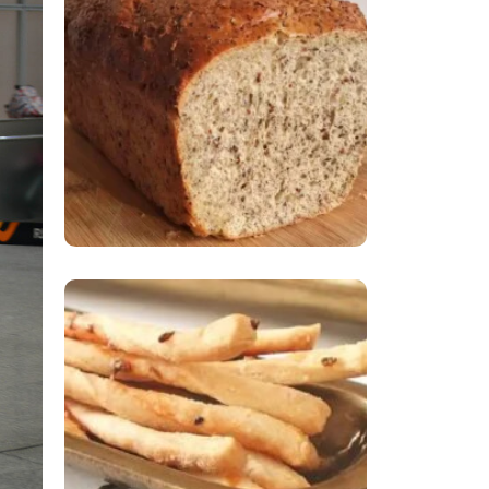
Comer Bem: Pão Low
Carb
Comer Bem:
Palitinhos De Cebola
E Salsa