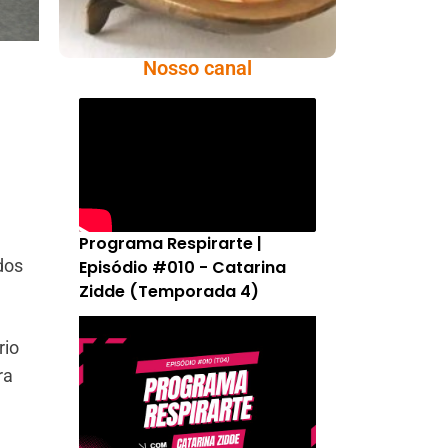
Nosso canal
Programa Respirarte |
dos
Episódio #010 - Catarina
Zidde (Temporada 4)
rio
ra