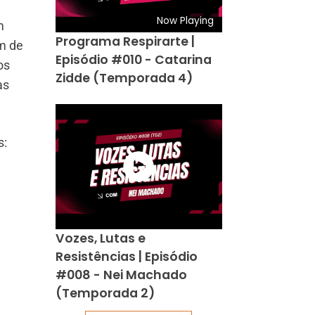
Now Playing
m
Programa Respirarte |
ém de
Episódio #010 - Catarina
os
Zidde (Temporada 4)
as
s:
Vozes, Lutas e
Resistências | Episódio
#008 - Nei Machado
(Temporada 2)