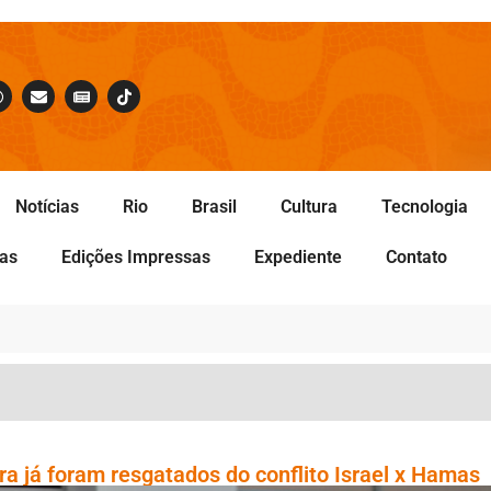
Notícias
Rio
Brasil
Cultura
Tecnologia
tas
Edições Impressas
Expediente
Contato
ra já foram resgatados do conflito Israel x Hamas