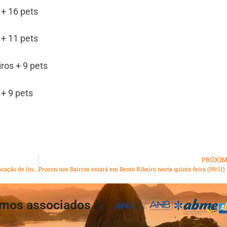
 + 16 pets
 + 11 pets
ros + 9 pets
+ 9 pets
PRÓXI
O impacto da tecnologia e da inteligência artificial na educação de línguas
Procon nos Bair
mos associados à: