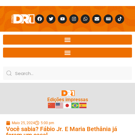
Edições impressas
Maio 25, 2024
5:00 pm
Você sabia? Fábio Jr. E Maria Bethânia já
foram um casal