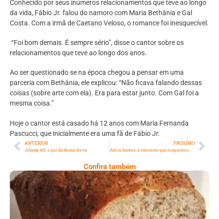
Conhecido por seus inúmeros relacionamentos que teve ao longo
da vida, Fábio Jr. falou do namoro com Maria Bethânia e Gal
Costa. Com a irmã de Caetano Veloso, o romance foi inesquecível.
“Foi bom demais. É sempre sério”, disse o cantor sobre os
relacionamentos que teve ao longo dos anos.
Ao ser questionado se na época chegou a pensar em uma
parceria com Bethânia, ele explicou: “Não ficava falando dessas
coisas (sobre arte com ela). Era para estar junto. Com Gal foi a
mesma coisa.”
Hoje o cantor está casado há 12 anos com Maria Fernanda
Pascucci, que inicialmente era uma fã de Fábio Jr.
ANTERIOR
PRÓXIMO
Johnny Alf, o pai da Bossa Nova
Ádria Santos: a velocista que conquistou o mundo e rompeu barreiras
Confira também
Comer Bem: Pão Low Carb