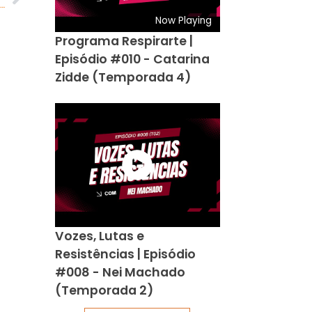
nda Maria da Penha atua em três ocorrências de descumprimento de medida protetiva
Now Playing
Programa Respirarte |
Episódio #010 - Catarina
Zidde (Temporada 4)
Vozes, Lutas e
Resistências | Episódio
#008 - Nei Machado
(Temporada 2)