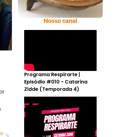
Nosso canal
Programa Respirarte |
Episódio #010 - Catarina
Zidde (Temporada 4)
or
a
MO