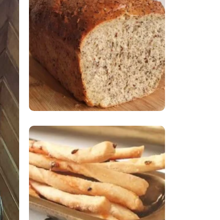
Comer Bem: Pão Low
Carb
Comer Bem:
Palitinhos De Cebola
E Salsa