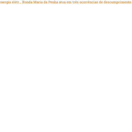
Light substitui 1.150 transformadores devido ao furto de energia elétrica
Ro