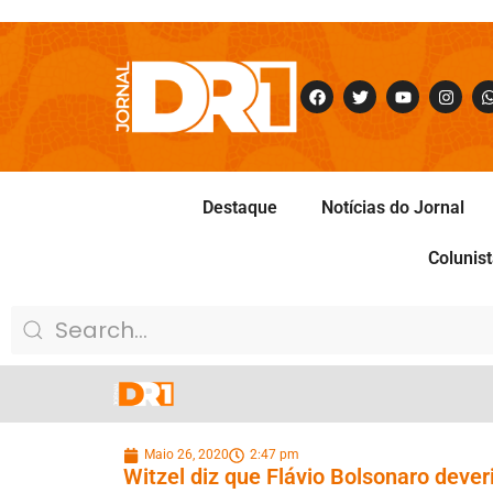
Destaque
Notícias do Jornal
Colunis
Maio 26, 2020
2:47 pm
Witzel diz que Flávio Bolsonaro deveri