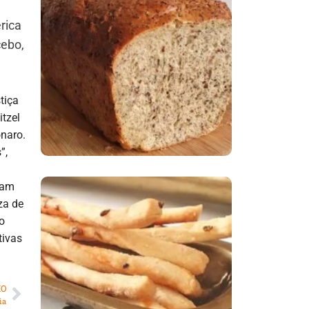
rica
Comer Bem: Pão Low
cebo,
Carb
tiça
tzel
onaro.
”,
tam
za de
Comer Bem:
o
Palitinhos De Cebola
tivas
E Salsa
MO
ia