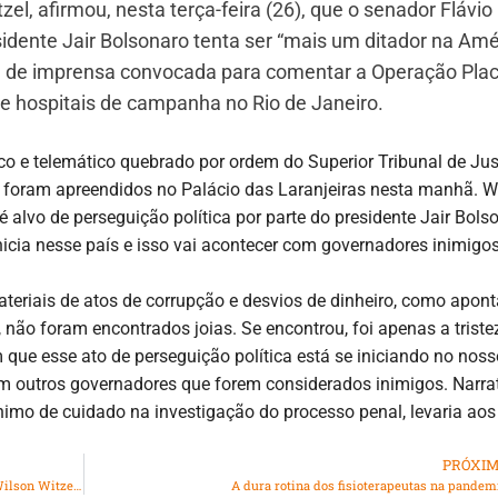
el, afirmou, nesta terça-feira (26), que o senador Flávio
sidente Jair Bolsonaro tenta ser “mais um ditador na Amé
iva de imprensa convocada para comentar a Operação Pla
e hospitais de campanha no Rio de Janeiro.
nico e telemático quebrado por ordem do Superior Tribunal de Jus
 foram apreendidos no Palácio das Laranjeiras nesta manhã. Wi
é alvo de perseguição política por parte do presidente Jair Bols
nicia nesse país e isso vai acontecer com governadores inimigos
teriais de atos de corrupção e desvios de dinheiro, como apon
 não foram encontrados joias. Se encontrou, foi apenas a triste
ue esse ato de perseguição política está se iniciando no noss
m outros governadores que forem considerados inimigos. Narra
nimo de cuidado na investigação do processo penal, levaria aos
PRÓXI
Polícia Federal executa buscas em endereços ligados a Wilson Witzel no Rio
A dura rotina dos fisioterapeutas na pandem