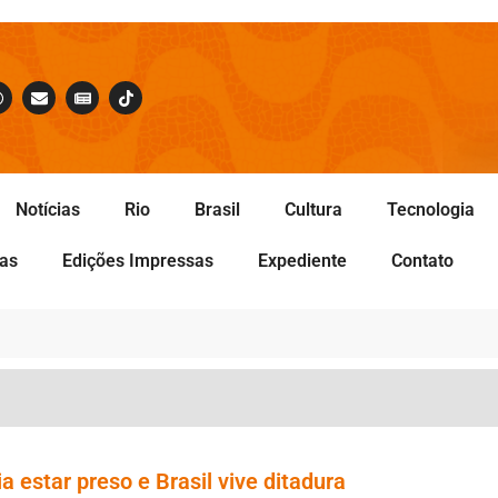
Notícias
Rio
Brasil
Cultura
Tecnologia
tas
Edições Impressas
Expediente
Contato
a estar preso e Brasil vive ditadura