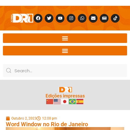
Edições impressas
Outubro 2, 2023
12:00 pm
Word Window no Rio de Janeiro