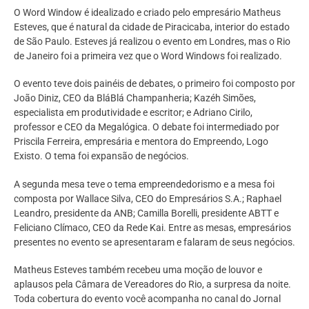
O Word Window é idealizado e criado pelo empresário Matheus
Esteves, que é natural da cidade de Piracicaba, interior do estado
de São Paulo. Esteves já realizou o evento em Londres, mas o Rio
de Janeiro foi a primeira vez que o Word Windows foi realizado.
O evento teve dois painéis de debates, o primeiro foi composto por
João Diniz, CEO da BláBlá Champanheria; Kazéh Simões,
especialista em produtividade e escritor; e Adriano Cirilo,
professor e CEO da Megalógica. O debate foi intermediado por
Priscila Ferreira, empresária e mentora do Empreendo, Logo
Existo. O tema foi expansão de negócios.
A segunda mesa teve o tema empreendedorismo e a mesa foi
composta por Wallace Silva, CEO do Empresários S.A.; Raphael
Leandro, presidente da ANB; Camilla Borelli, presidente ABTT e
Feliciano Clímaco, CEO da Rede Kai. Entre as mesas, empresários
presentes no evento se apresentaram e falaram de seus negócios.
Matheus Esteves também recebeu uma moção de louvor e
aplausos pela Câmara de Vereadores do Rio, a surpresa da noite.
Toda cobertura do evento você acompanha no canal do Jornal