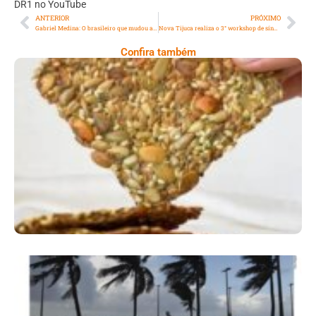
DR1 no YouTube
ANTERIOR
PRÓXIMO
Gabriel Medina: O brasileiro que mudou a maré no surfe
Nova Tijuca realiza o 3° workshop de síndicos
Confira também
Comer Bem: Cracker De Sementes
Ano X – Número 366 01 A 07 De Agosto De