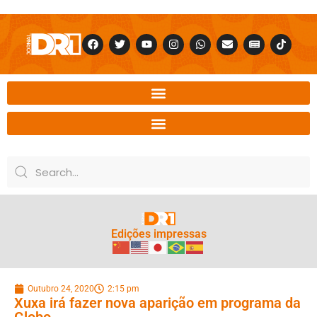
Edições impressas
Outubro 24, 2020
2:15 pm
Xuxa irá fazer nova aparição em programa da
Globo