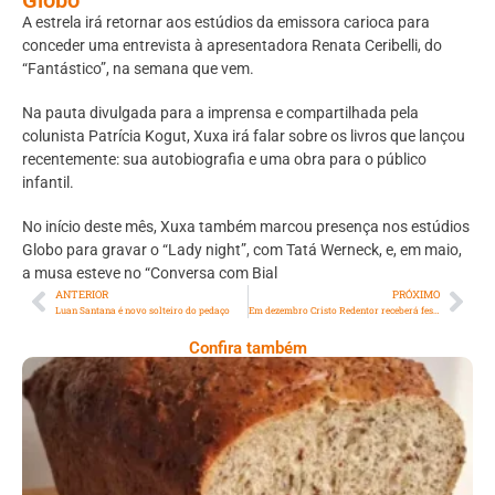
A estrela irá retornar aos estúdios da emissora carioca para
conceder uma entrevista à apresentadora Renata Ceribelli, do
“Fantástico”, na semana que vem.
Na pauta divulgada para a imprensa e compartilhada pela
colunista Patrícia Kogut, Xuxa irá falar sobre os livros que lançou
recentemente: sua autobiografia e uma obra para o público
infantil.
No início deste mês, Xuxa também marcou presença nos estúdios
Globo para gravar o “Lady night”, com Tatá Werneck, e, em maio,
a musa esteve no “Conversa com Bial
ANTERIOR
PRÓXIMO
Luan Santana é novo solteiro do pedaço
Em dezembro Cristo Redentor receberá festival católico Halleluya
Confira também
Comer Bem: Pão Low Carb