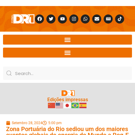
Edições impressas
Setembro 28, 2024
5:00 pm
Zona Portuária do Rio sediou um dos maiores
eventos globais de energia do Mundo a Rog-E