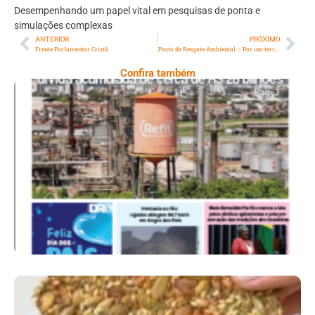
Desempenhando um papel vital em pesquisas de ponta e
simulações complexas
ANTERIOR
PRÓXIMO
Frente Parlamentar Cristã
Pacto de Resgate Ambiental – Por um território urbano, sustentável e inclusivo
Confira também
Ano X – Número 367 08 A 14 De Agosto De
2026