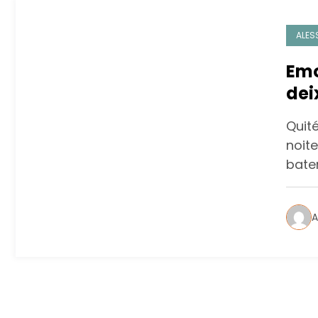
ALES
Emo
Quit
noite
bate
A