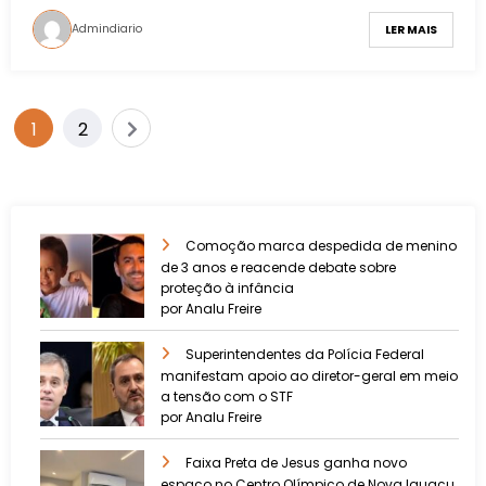
Admindiario
LER MAIS
1
2
Comoção marca despedida de menino
de 3 anos e reacende debate sobre
proteção à infância
por Analu Freire
Superintendentes da Polícia Federal
manifestam apoio ao diretor-geral em meio
a tensão com o STF
por Analu Freire
Faixa Preta de Jesus ganha novo
espaço no Centro Olímpico de Nova Iguaçu