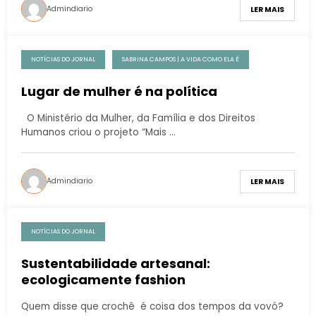
Admindiario
LER MAIS
NOTÍCIAS DO JORNAL
SABRINA CAMPOS | A VIDA COMO ELA É
Lugar de mulher é na política
O Ministério da Mulher, da Família e dos Direitos
Humanos criou o projeto “Mais …
Admindiario
LER MAIS
NOTÍCIAS DO JORNAL
Sustentabilidade artesanal:
ecologicamente fashion
Quem disse que crochê é coisa dos tempos da vovó?