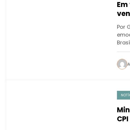
Em 
ven
a S
Por 
emoc
Brasí
A
NOTÍ
Min
CPI