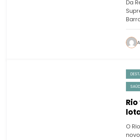
Da R
Supr
Barr
A
DEST
SAÚD
Rio
lot
O Ri
novo