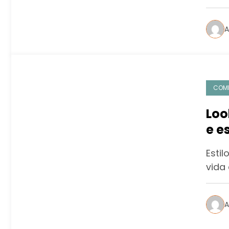
A
COM
Loo
e e
Estil
vida
A