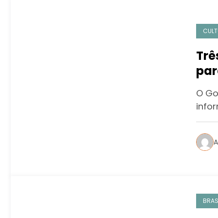
CULT
Trê
par
são
O Go
info
A
BRAS