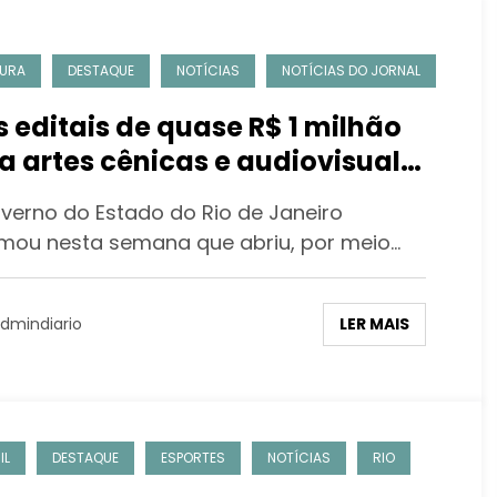
URA
DESTAQUE
NOTÍCIAS
NOTÍCIAS DO JORNAL
s editais de quase R$ 1 milhão
a artes cênicas e audiovisual
 abertos no Rio
verno do Estado do Rio de Janeiro
rmou nesta semana que abriu, por meio…
LER MAIS
dmindiario
IL
DESTAQUE
ESPORTES
NOTÍCIAS
RIO