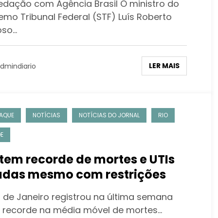
edação com Agência Brasil O ministro do
emo Tribunal Federal (STF) Luís Roberto
oso…
LER MAIS
dmindiario
AQUE
NOTÍCIAS
NOTÍCIAS DO JORNAL
RIO
E
 tem recorde de mortes e UTIs
adas mesmo com restrições
o de Janeiro registrou na última semana
 recorde na média móvel de mortes…