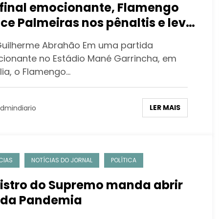
final emocionante, Flamengo
ce Palmeiras nos pênaltis e leva
upercopa do Brasil
Guilherme Abrahão Em uma partida
ionante no Estádio Mané Garrincha, em
lia, o Flamengo…
LER MAIS
dmindiario
CIAS
NOTÍCIAS DO JORNAL
POLÍTICA
istro do Supremo manda abrir
 da Pandemia