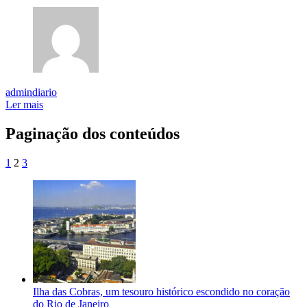
admindiario
Ler mais
Paginação dos conteúdos
1
2
3
Ilha das Cobras, um tesouro histórico escondido no coração
do Rio de Janeiro