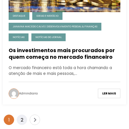
DESTAQUE
IDEIAS E NEGÓCIO
JANAINA MACEDO CALVO | DESENVOLVIMENTO PESSOAL & FINANÇAS
NOTÍCIAS
NOTÍCIAS DO JORNAL
Os investimentos mais procurados por
quem começa no mercado financeiro
O mercado financeiro está toda a hora chamando a
atenção de mais e mais pessoas,…
Admindiario
LER MAIS
1
2