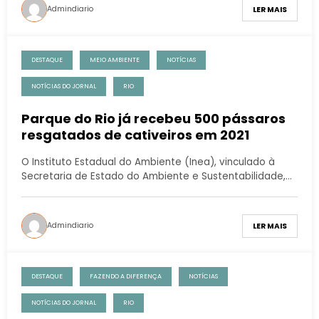
Admindiario
LER MAIS
DESTAQUE
MEIO AMBIENTE
NOTÍCIAS
NOTÍCIAS DO JORNAL
RIO
Parque do Rio já recebeu 500 pássaros
resgatados de cativeiros em 2021
O Instituto Estadual do Ambiente (Inea), vinculado à
Secretaria de Estado do Ambiente e Sustentabilidade,…
Admindiario
LER MAIS
DESTAQUE
FAZENDO A DIFERENÇA
NOTÍCIAS
NOTÍCIAS DO JORNAL
RIO