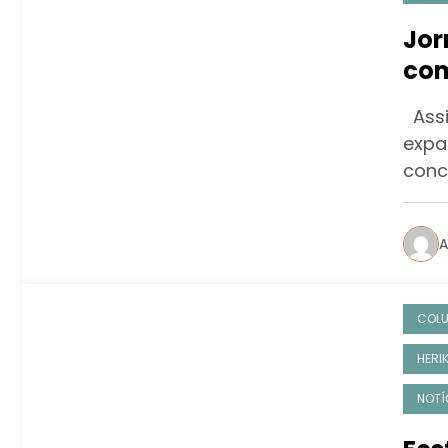
Jor
com
Assi
expa
conc
A
COL
HERI
NOTÍ