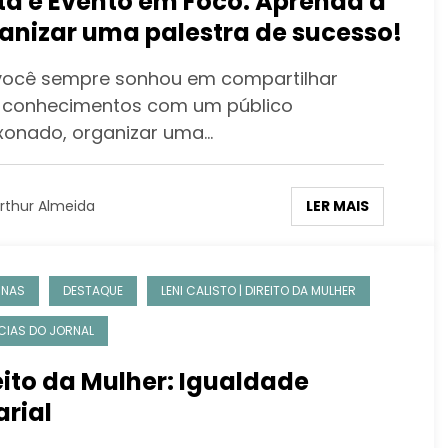
ta e Evento em Foco: Aprenda a
anizar uma palestra de sucesso!
ocê sempre sonhou em compartilhar
 conhecimentos com um público
xonado, organizar uma…
LER MAIS
rthur Almeida
UNAS
DESTAQUE
LENI CALISTO | DIREITO DA MULHER
CIAS DO JORNAL
eito da Mulher: Igualdade
arial