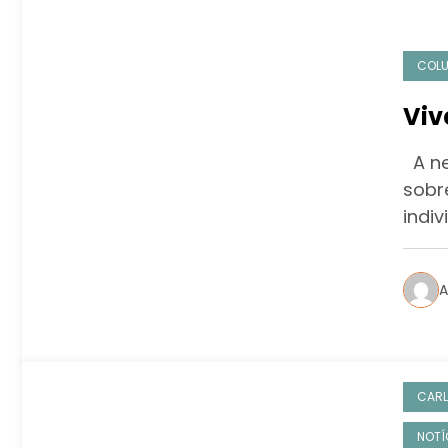
COL
Viv
A ne
sobr
indiv
A
CARL
NOTÍ