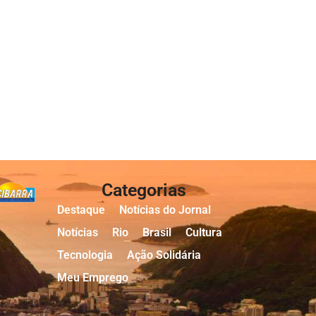
Categorias
Destaque
Notícias do Jornal
Notícias
Rio
Brasil
Cultura
Tecnologia
Ação Solidária
Meu Emprego