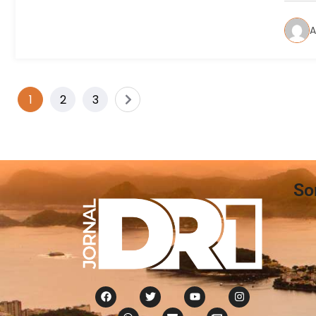
A
1
2
3
So