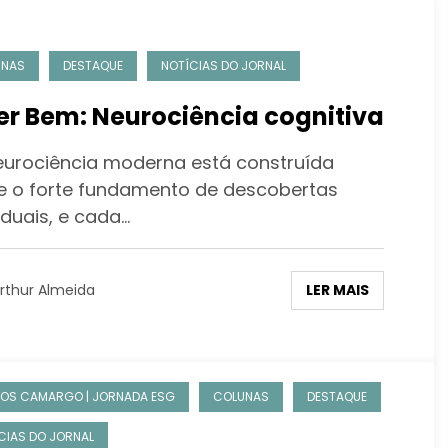
UNAS
DESTAQUE
NOTÍCIAS DO JORNAL
er Bem: Neurociência cognitiva
urociência moderna está construída
e o forte fundamento de descobertas
iduais, e cada…
LER MAIS
rthur Almeida
OS CAMARGO | JORNADA ESG
COLUNAS
DESTAQUE
CIAS DO JORNAL