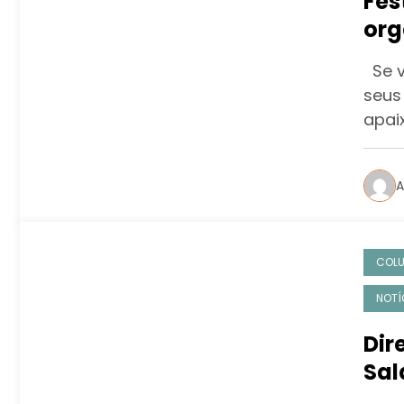
Fes
org
Se v
seus
apai
A
COL
NOTÍ
Dir
Sal