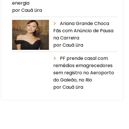
energia
por Cauã Lira
Ariana Grande Choca
Fãs com Anúncio de Pausa
na Carreira
por Cauã Lira
PF prende casal com
remédios emagrecedores
sem registro no Aeroporto
do Galeão, no Rio
por Cauã Lira