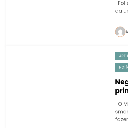
Foi 
da un
A
ARTH
NOTÍ
Neg
pri
que
O Ma
smar
faze