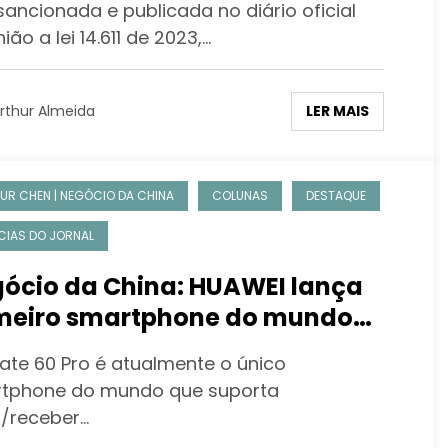
sancionada e publicada no diário oficial
ião a lei 14.611 de 2023,…
LER MAIS
rthur Almeida
UR CHEN | NEGÓCIO DA CHINA
COLUNAS
DESTAQUE
CIAS DO JORNAL
ócio da China: HUAWEI lança
meiro smartphone do mundo
 fazer chamadas via satélite
te 60 Pro é atualmente o único
tphone do mundo que suporta
r/receber…