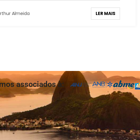
LER MAIS
rthur Almeida
mos associados à: