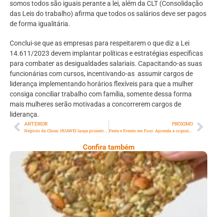
somos todos são iguais perante a lei, além da CLT (Consolidação
das Leis do trabalho) afirma que todos os salários deve ser pagos
de forma igualitária.
Conclui-se que as empresas para respeitarem o que diz a Lei
14.611/2023 devem implantar políticas e estratégias específicas
para combater as desigualdades salariais. Capacitando-as suas
funcionárias com cursos, incentivando-as assumir cargos de
liderança implementando horários flexíveis para que a mulher
consiga conciliar trabalho com família, somente dessa forma
mais mulheres serão motivadas a concorrerem cargos de
liderança.
ANTERIOR
PRÓXIMO
Negócio da China: HUAWEI lança primeiro smartphone do mundo que fazer chamadas via satélite
Festa e Evento em Foco: Aprenda a organizar uma palestra de sucesso!
Confira também
Comer Bem: Cracker De Sementes