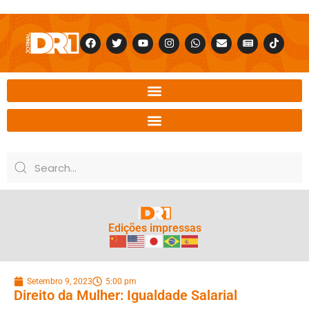
Edições impressas
Setembro 9, 2023
5:00 pm
Direito da Mulher: Igualdade Salarial