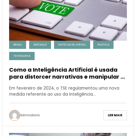
BRASIL
DESTAQUE
NOTÍCIAS DO JORNAL
POLÍTICA
TECNOLOGIA
Como a Inteligência Artificial é usada
para distorcer narrativas e manipular a
opinião pública em tempos de eleições
Em fevereiro de 2024, o TSE regulamentou uma nova
medida referente ao uso da Inteligência…
Admindiario
LER MAIS