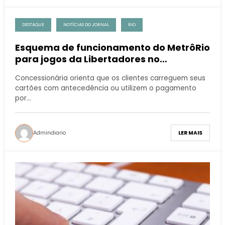
DESTAQUE
NOTÍCIAS DO JORNAL
RIO
Esquema de funcionamento do MetrôRio
para jogos da Libertadores no
Maracanã na terça e quarta-feira (9 e
Concessionária orienta que os clientes carreguem seus
10/04)
cartões com antecedência ou utilizem o pagamento
por…
Admindiario
LER MAIS