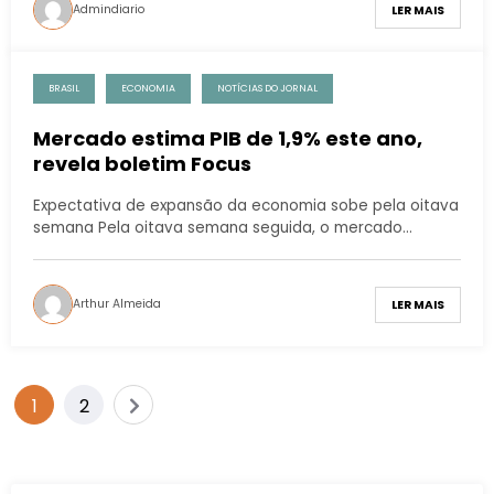
Admindiario
LER MAIS
BRASIL
ECONOMIA
NOTÍCIAS DO JORNAL
Mercado estima PIB de 1,9% este ano,
revela boletim Focus
Expectativa de expansão da economia sobe pela oitava
semana Pela oitava semana seguida, o mercado…
Arthur Almeida
LER MAIS
1
2