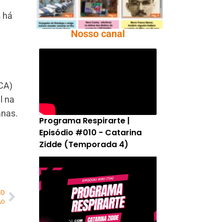
% há
Nosso canal
CA)
l na
anas.
Programa Respirarte |
Episódio #010 - Catarina
Zidde (Temporada 4)
MO
ÃO