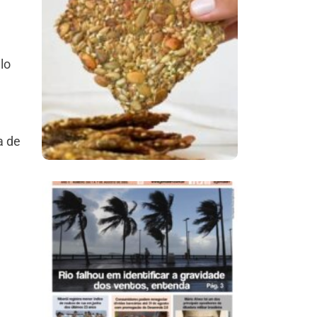
Comer Bem: Cracker
De Sementes
lo
a de
Ano X – Número 366
01 A 07 De Agosto De
2026