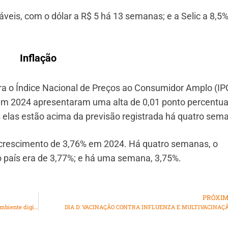
eis, com o dólar a R$ 5 há 13 semanas; e a Selic a 8,5
Inflação
ra o Índice Nacional de Preços ao Consumidor Amplo (IP
– em 2024 apresentaram uma alta de 0,01 ponto percentua
las estão acima da previsão registrada há quatro sem
crescimento de 3,76% em 2024. Há quatro semanas, o
 país era de 3,77%; e há uma semana, 3,75%.
PRÓXI
Regulamentado direito das crianças e adolescentes em ambiente digital
DIA D: VACINAÇÃO CONTRA INFLUENZA E MULTIVACINAÇ