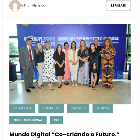
Arthur Almeida
LER MAIS
ACONTECEU
COBERTURA
DESTAQUE
EVENTOS
NOTÍCIAS DO JORNAL
RIO
Mundo Digital “Co-criando o Futuro.”