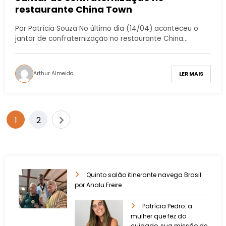
restaurante China Town
Por Patrícia Souza No último dia (14/04) aconteceu o
jantar de confraternização no restaurante China…
Arthur Almeida
LER MAIS
1
2
Quinto salão itinerante navega Brasil
por Analu Freire
Patrícia Pedro: a
mulher que fez do
cuidado, sua missão de