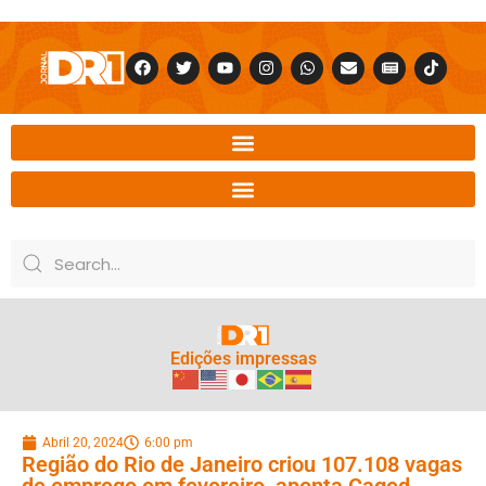
Edições impressas
Abril 20, 2024
6:00 pm
Região do Rio de Janeiro criou 107.108 vagas
de emprego em fevereiro, aponta Caged