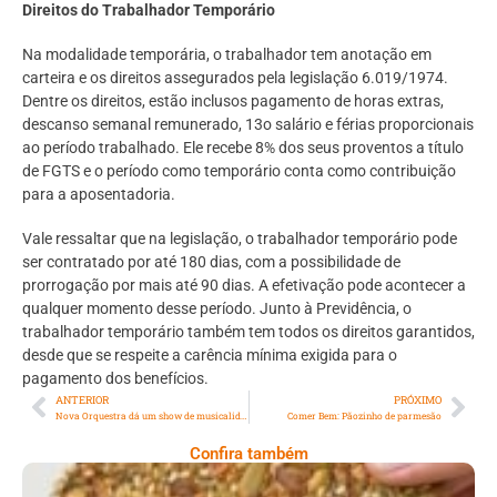
Direitos do Trabalhador Temporário
Na modalidade temporária, o trabalhador tem anotação em
carteira e os direitos assegurados pela legislação 6.019/1974.
Dentre os direitos, estão inclusos pagamento de horas extras,
descanso semanal remunerado, 13o salário e férias proporcionais
ao período trabalhado. Ele recebe 8% dos seus proventos a título
de FGTS e o período como temporário conta como contribuição
para a aposentadoria.
Vale ressaltar que na legislação, o trabalhador temporário pode
ser contratado por até 180 dias, com a possibilidade de
prorrogação por mais até 90 dias. A efetivação pode acontecer a
qualquer momento desse período. Junto à Previdência, o
trabalhador temporário também tem todos os direitos garantidos,
desde que se respeite a carência mínima exigida para o
pagamento dos benefícios.
ANTERIOR
PRÓXIMO
Nova Orquestra dá um show de musicalidade de altíssima qualidade, no Circo Voador, na Lapa
Comer Bem: Pãozinho de parmesão
Confira também