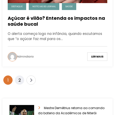
DESTAQUE
NOTÍCIAS DO JORNAL
SAÚDE
Açúcar é vilão? Entenda os impactos na
saúde bucal
O alerta começa logo na infância, quando escutamos
que “o açúcar faz mal para os…
Admindiario
LER MAIS
1
2
Mestre Demétrius retorna ao comando
da bateria da Acadêmicos de Niterói