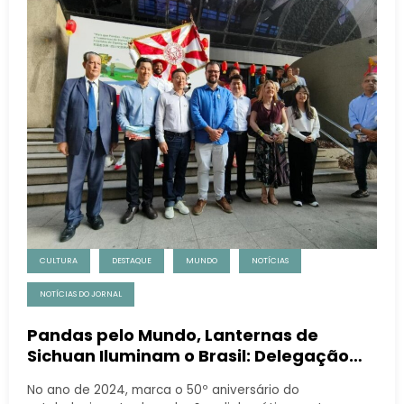
CULTURA
DESTAQUE
MUNDO
NOTÍCIAS
NOTÍCIAS DO JORNAL
Pandas pelo Mundo, Lanternas de
Sichuan Iluminam o Brasil: Delegação
Cultural de Sichuan Inicia Atividades de
No ano de 2024, marca o 50º aniversário do
Intercâmbio Cultural no Brasil