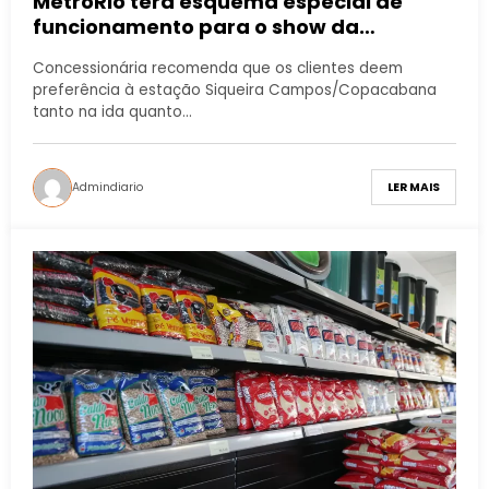
MetrôRio terá esquema especial de
funcionamento para o show da
Madonna na Praia de Copacabana
Concessionária recomenda que os clientes deem
(4/05), em comemoração aos 40 anos
preferência à estação Siqueira Campos/Copacabana
de carreira da cantora norte-
tanto na ida quanto…
americana
Admindiario
LER MAIS