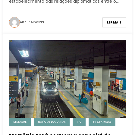
estabelecimento das relações diplomáticas entre o…
Arthur Almeida
LER MAIS
DESTAQUE
NOTÍCIAS DO JORNAL
RIO
TV & FAMOSOS