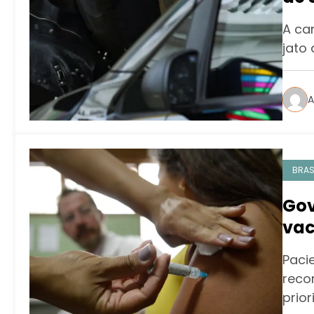
A ca
jato
A
BRAS
Gov
vac
Paci
reco
prio