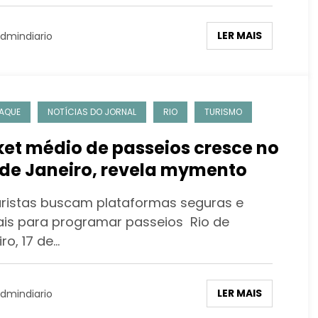
LER MAIS
dmindiario
AQUE
NOTÍCIAS DO JORNAL
RIO
TURISMO
ket médio de passeios cresce no
 de Janeiro, revela mymento
uristas buscam plataformas seguras e
tais para programar passeios Rio de
ro, 17 de…
LER MAIS
dmindiario