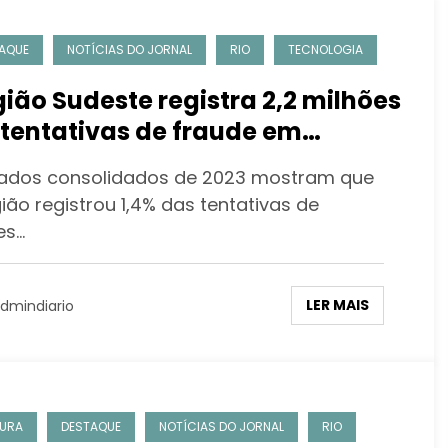
AQUE
NOTÍCIAS DO JORNAL
RIO
TECNOLOGIA
ião Sudeste registra 2,2 milhões
tentativas de fraude em
pras online do País
ados consolidados de 2023 mostram que
ião registrou 1,4% das tentativas de
es…
LER MAIS
dmindiario
URA
DESTAQUE
NOTÍCIAS DO JORNAL
RIO