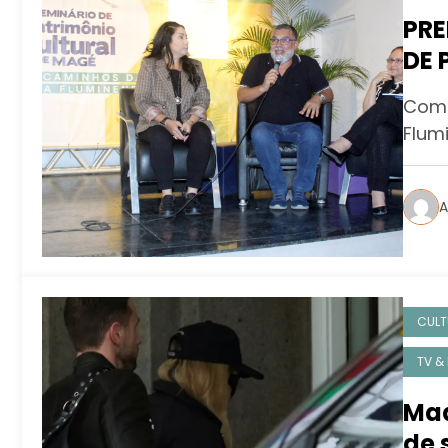
PRE
DE 
Com 
Flumi
A
CULT
TV &
Mad
de 