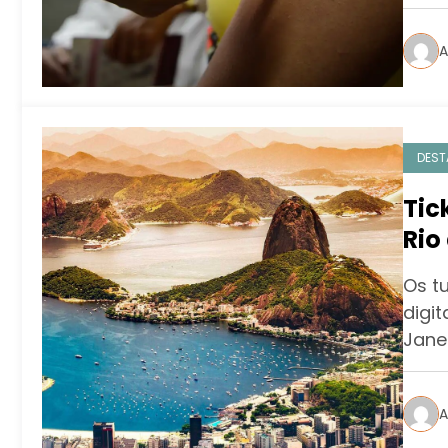
A
DEST
Tic
Rio
Os t
digi
Janei
A