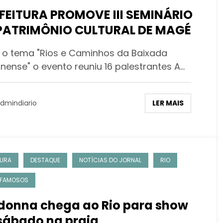
FEITURA PROMOVE III SEMINÁRIO
PATRIMÔNIO CULTURAL DE MAGÉ
o tema "Rios e Caminhos da Baixada
nense" o evento reuniu 16 palestrantes A…
LER MAIS
dmindiario
URA
DESTAQUE
NOTÍCIAS DO JORNAL
RIO
 FAMOSOS
onna chega ao Rio para show
sábado na praia