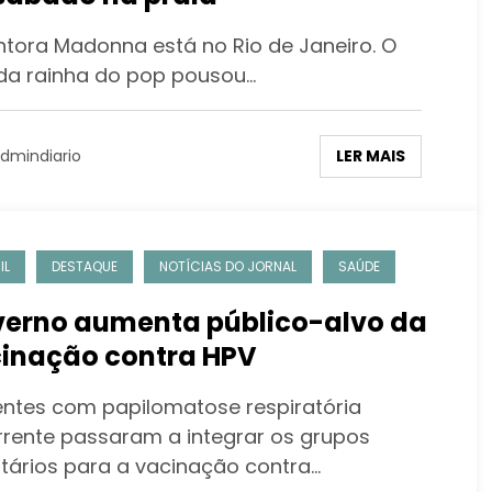
ntora Madonna está no Rio de Janeiro. O
 da rainha do pop pousou…
LER MAIS
dmindiario
IL
DESTAQUE
NOTÍCIAS DO JORNAL
SAÚDE
erno aumenta público-alvo da
inação contra HPV
entes com papilomatose respiratória
rrente passaram a integrar os grupos
ritários para a vacinação contra…