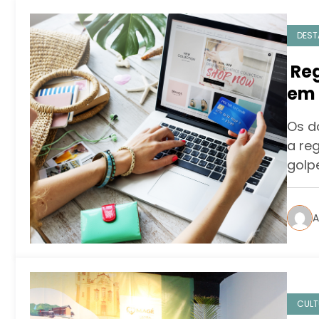
DEST
Reg
em 
com
Os d
a reg
golp
A
CULT