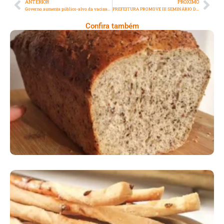
ANTERIOR
PRÓXIMO
Governo aumenta público-alvo da vacinação contra HPV
PREFEITURA PROMOVE III SEMINÁRIO DE PATRIMÔNIO CULTURAL DE MAGÉ
Confira também
Comer Bem: Pão Low Carb
Comer Bem: Palitinhos De Cebola E Salsa