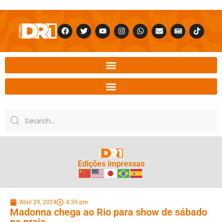
Edições impressas
Abril 29, 2024
4:39 pm
Madonna chega ao Rio para show de sábado
na praia