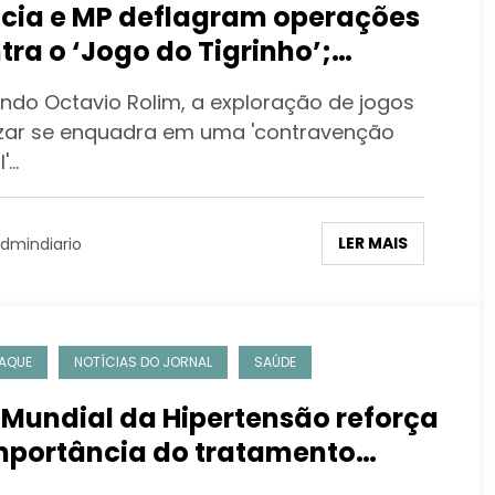
ícia e MP deflagram operações
tra o ‘Jogo do Tigrinho’;
ogado criminalista comenta
ndo Octavio Rolim, a exploração de jogos
zar se enquadra em uma 'contravenção
'…
LER MAIS
dmindiario
AQUE
NOTÍCIAS DO JORNAL
SAÚDE
 Mundial da Hipertensão reforça
mportância do tratamento
tínuo, que pode salvar milhares