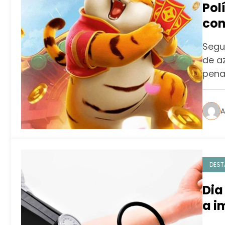
Pol
con
adv
Segu
de a
penal
A
DEST
Dia
a i
con