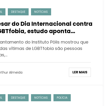
IL
DESTAQUE
NOTÍCIAS
sar do Dia Internacional contra
GBTfobia, estudo aponta
ento de 970% na violência
vantamento do Instituto Pólis mostrou que
tra a comunidade
das vítimas de LGBTfobia são pessoas
as,…
LER MAIS
rthur Almeida
IL
DESTAQUE
NOTÍCIAS
POLÍCIA