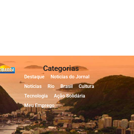
Categorias
Destaque
Notícias do Jornal
Notícias
Rio
Brasil
Cultura
Tecnologia
Ação Solidária
Meu Emprego