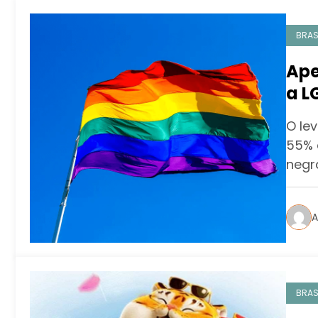
BRAS
Ape
a L
aum
O le
con
55% 
negr
A
BRAS