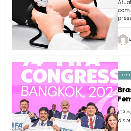
Atua
de 
com 
pres
A
DEST
Bra
Fem
10ª e
disp