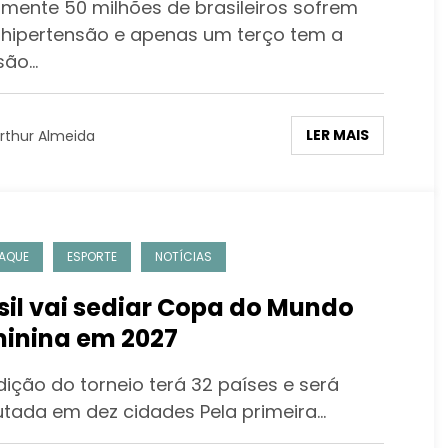
lmente 50 milhões de brasileiros sofrem
vidas
hipertensão e apenas um terço tem a
são…
LER MAIS
rthur Almeida
AQUE
ESPORTE
NOTÍCIAS
sil vai sediar Copa do Mundo
inina em 2027
dição do torneio terá 32 países e será
utada em dez cidades Pela primeira…