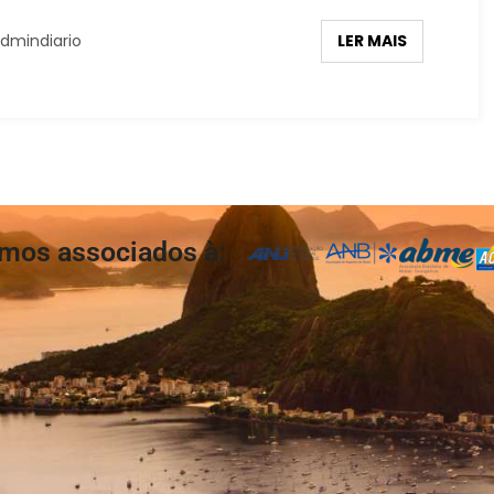
LER MAIS
dmindiario
mos associados à: