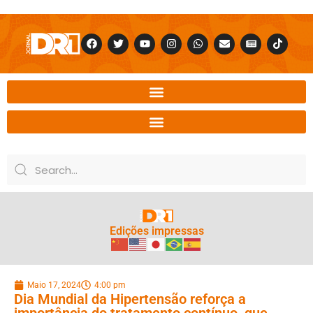
Edições impressas
Maio 17, 2024
4:00 pm
Dia Mundial da Hipertensão reforça a
importância do tratamento contínuo, que