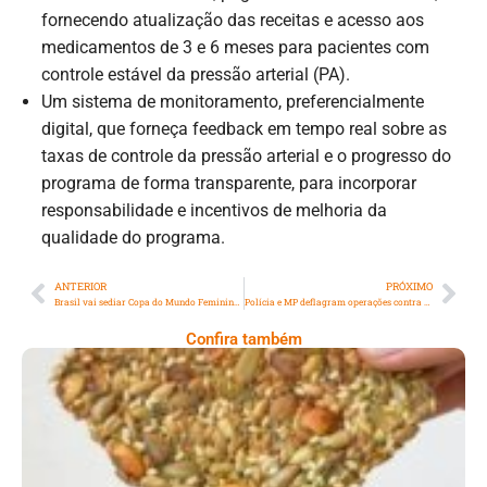
fornecendo atualização das receitas e acesso aos
medicamentos de 3 e 6 meses para pacientes com
controle estável da pressão arterial (PA).
Um sistema de monitoramento, preferencialmente
digital, que forneça feedback em tempo real sobre as
taxas de controle da pressão arterial e o progresso do
programa de forma transparente, para incorporar
responsabilidade e incentivos de melhoria da
qualidade do programa.
ANTERIOR
PRÓXIMO
Brasil vai sediar Copa do Mundo Feminina em 2027
Polícia e MP deflagram operações contra o ‘Jogo do Tigrinho’; advogado criminalista comenta
Confira também
Comer Bem: Cracker De Sementes